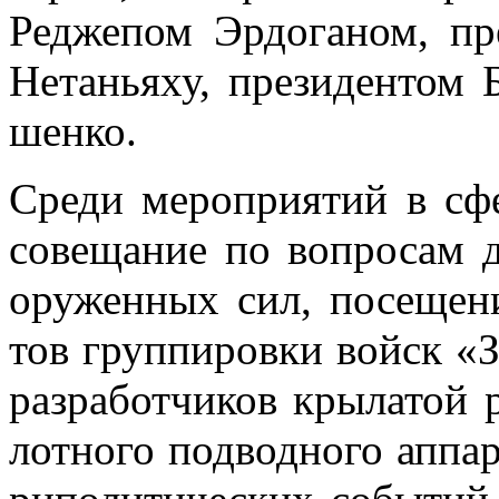
Ре­дже­пом Эр­до­га­ном, пр
Нета­нья­ху, пре­зи­ден­том 
шен­ко.
Сре­ди ме­ро­при­я­тий в сф
со­ве­ща­ние по во­про­сам д
ору­жен­ных сил, по­се­ще­
тов груп­пи­ров­ки войск «За
раз­ра­бот­чи­ков кры­ла­той 
лот­но­го под­вод­но­го ап­па