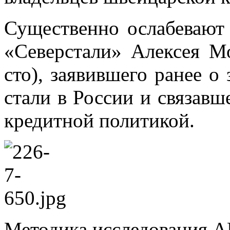
Су­ще­ствен­но осла­бе­ва­ют 
«Се­вер­ста­ли» Алек­сея М
сто), за­явив­ше­го ра­нее о 
ста­ли в Рос­сии и свя­зав­ш
кре­дит­ной по­ли­ти­кой.
Ме­то­ди­ка ис­сле­до­ва­ния