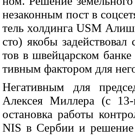
ном. Ре­ше­ние зе­мель­но­г
неза­кон­ным пост в соц­се­т
тель хол­дин­га USM Али­ше
сто) яко­бы за­дей­ство­вал
тов в швей­цар­ском бан­ке C
тив­ным фак­то­ром для нег
Нега­тив­ным для пред­се­д
Алек­сея Мил­ле­ра (с 13-г
оста­нов­ка ра­бо­ты кон­тро­л
NIS в Сер­бии и ре­ше­ние 