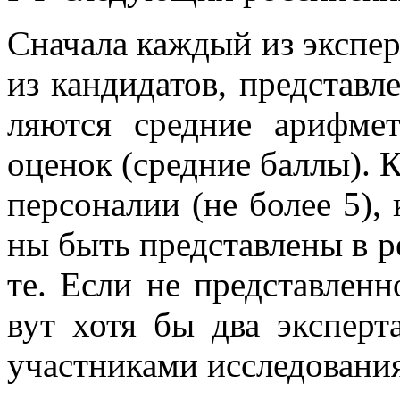
Сна­ча­ла каж­дый из экс­пер­
из кан­ди­да­тов, пред­став­л
ля­ют­ся сред­ние ариф­ме­т
оце­нок (сред­ние бал­лы). 
пер­со­на­лии (не бо­лее 5)
ны быть пред­став­ле­ны в рей
те. Если не пред­став­лен­но­
вут хотя бы два экс­пер­та
участ­ни­ка­ми ис­сле­до­ва­ни