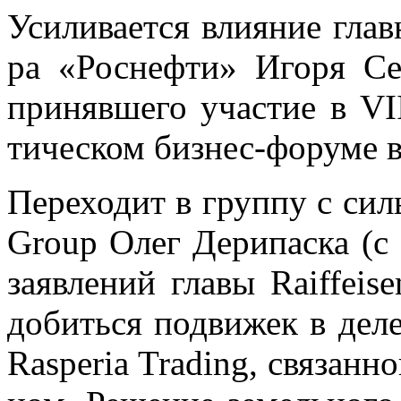
Уси­ли­ва­ет­ся вли­я­ние глав­
ра «Рос­неф­ти» Иго­ря Се­
при­няв­ше­го уча­стие в VI
ти­че­ском биз­нес-фо­ру­ме 
Пе­ре­хо­дит в груп­пу с сил
Group Олег Де­ри­пас­ка (с
за­яв­ле­ний гла­вы Raiffei
до­бить­ся по­дви­жек в деле
Rasperia Trading, свя­зан­н