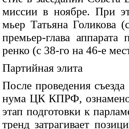
мис­сии в но­яб­ре. При эт
мьер Та­тья­на Го­ли­ко­ва
пре­мьер-гла­ва ап­па­ра­та
рен­ко (с 38-го на 46-е ме­с
Пар­тий­ная эли­та
По­сле про­ве­де­ния съез­д
ну­ма ЦК КПРФ, озна­ме­но­
этап под­го­тов­ки к пар­ла­
тренд за­тра­ги­ва­ет по­зи­