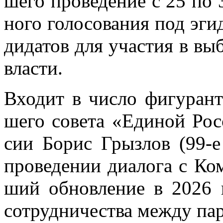
ше­го про­ве­де­ние с 25 по
но­го го­ло­со­ва­ния под эги
ди­да­тов для уча­стия в вы­
вла­сти.
Вхо­дит в чис­ло фи­гу­ран­т
ше­го со­ве­та «Еди­ной Рос
сии Бо­рис Грыз­лов (99-е 
про­ве­де­нии диа­ло­га с Ком
ший об­нов­ле­ние в 2026 г
со­труд­ни­че­ства меж­ду пар­