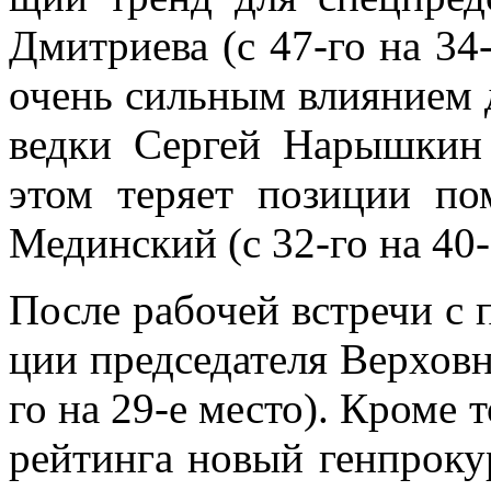
Дмит­ри­е­ва (с 47-го на 34-
очень силь­ным вли­я­ни­ем
вед­ки Сер­гей На­рыш­кин
этом те­ря­ет по­зи­ции по
Медин­ский (с 32-го на 40-е
По­сле ра­бо­чей встре­чи с п
ции пред­се­да­те­ля Вер­хов­
го на 29-е ме­сто). Кро­ме т
рей­тин­га но­вый ген­про­к