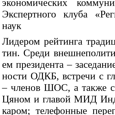
экономических коммун
Экспертного клуба «Рег
наук
Ли­де­ром рей­тин­га тра­ди­
тин. Сре­ди внеш­не­по­ли­ти
ем пре­зи­ден­та – за­се­да­ни
но­сти ОДКБ, встре­чи с гла
– чле­нов ШОС, а та­к­же с
Ця­ном и гла­вой МИД Ин­д
ка­ром; те­ле­фон­ные пе­ре