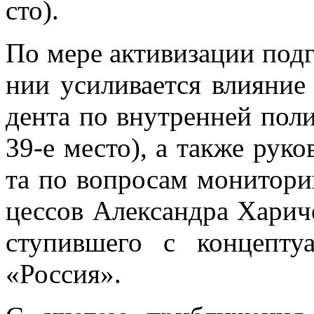
сто).
По мере ак­ти­ви­за­ции под­г
нии уси­ли­ва­ет­ся вли­я­ние
ден­та по внут­рен­ней по­л
39-е ме­сто), а та­к­же ру­ко­
та по во­про­сам мо­ни­то­ри
цес­сов Алек­сандра Ха­ри­ч
сту­пив­ше­го с кон­цеп­ту­
«Рос­сия».