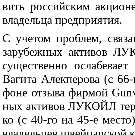
вить рос­сий­ским ак­ци­о­
вла­дель­ца пред­при­я­тия.
С уче­том про­блем, свя­зан
за­ру­беж­ных ак­ти­вов 
су­ще­ствен­но осла­бе­ва­ет 
Ва­ги­та Алек­пе­ро­ва (с 6
фоне от­зы­ва фир­мой Gunvo
ных ак­ти­вов ЛУ­КОЙЛ те­ря
ко (с 40-го на 45-е ме­сто)
вла­дель­цев швей­цар­ской к