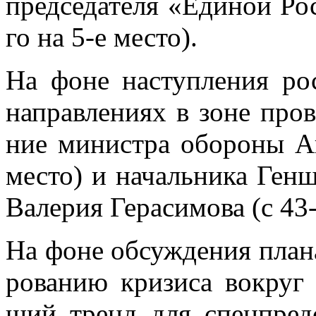
пред­се­да­те­ля «Еди­ной Ро
го на 5-е ме­сто).
На фоне на­ступ­ле­ния ро
на­прав­ле­ни­ях в зоне про­в
ние ми­ни­стра обо­ро­ны Ан
ме­сто) и на­чаль­ни­ка Ген
Ва­ле­рия Ге­ра­си­мо­ва (с 4
На фоне об­суж­де­ния пла­н
ро­ва­нию кри­зи­са во­круг У
щий тренд для спец­пред­ста