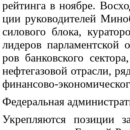
рей­тин­га в но­яб­ре. Вос­хо
ции ру­ко­во­ди­те­лей Ми­но­
си­ло­во­го бло­ка, ку­ра­то­
ли­де­ров пар­ла­мент­ской 
ров бан­ков­ско­го сек­то­р
неф­те­га­зо­вой от­рас­ли, р
фи­нан­со­во-эко­но­ми­че­ско­
Фе­де­раль­ная ад­ми­ни­стра­
Укреп­ля­ют­ся по­зи­ции за