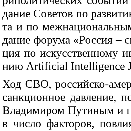
ри­по­ли­ти­че­ских со­бы­тий
да­ние Со­ве­тов по раз­ви­т
та и по меж­на­ци­о­наль­ным
да­ние фо­ру­ма «Рос­сия – с
ция по ис­кус­ствен­но­му ин
нию Artificial Intelligence
Ход СВО, рос­сий­ско-аме­ри
санк­ци­он­ное дав­ле­ние, 
Вла­ди­ми­ром Пу­ти­ным и п
в чис­ло фак­то­ров, по­вли