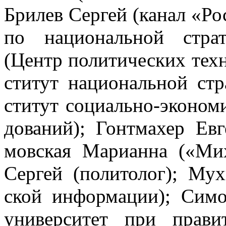
Бри­лев Сер­гей (ка­нал «Р
по на­ци­о­наль­ной стра­т
(Центр по­ли­ти­че­ских тех­
сти­тут на­ци­о­наль­ной ст
сти­тут со­ци­аль­но-эко­но­м
до­ва­ний); Гонт­ма­хер Е
мов­ская Ма­ри­ан­на («Ми­
Сер­гей (по­ли­то­лог); Му
ской ин­фор­ма­ции); Си­мо
уни­вер­си­тет при пра­в