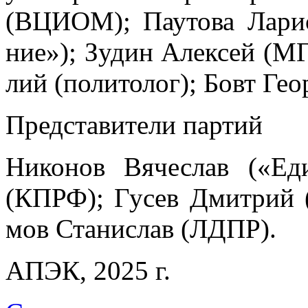
(ВЦИ­ОМ); Па­у­то­ва Ла­ри
ние»); Зу­дин Алек­сей (
лий (по­ли­то­лог); Бовт Ге­ор
Пред­ста­ви­те­ли пар­тий
Ни­ко­нов Вя­че­слав («Ед
(КПРФ); Гу­сев Дмит­рий («
мов Ста­ни­слав (ЛДПР).
АПЭК, 2025 г.