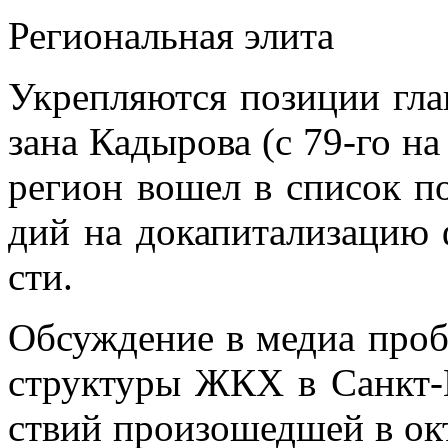
Ре­ги­о­наль­ная эли­та
Укреп­ля­ют­ся по­зи­ции гла
за­на Ка­ды­ро­ва (с 79-го на
ре­ги­он во­шел в спи­сок по­
дий на до­ка­пи­та­ли­за­цию
сти.
Об­суж­де­ние в ме­диа про­б
струк­ту­ры ЖКХ в Санкт-Пе
ствий про­изо­шед­шей в ок­тя