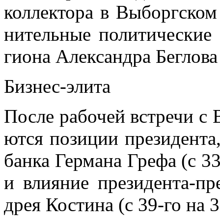
кол­лек­то­ра в Вы­борг­ском 
ни­тель­ные по­ли­ти­че­ские
ги­о­на Алек­сандра Бег­ло­ва
Биз­нес-эли­та
По­сле ра­бо­чей встре­чи с
ют­ся по­зи­ции пре­зи­ден­та
бан­ка Гер­ма­на Гре­фа (с 33
и вли­я­ние пре­зи­ден­та-пр
дрея Ко­сти­на (с 39-го на 3