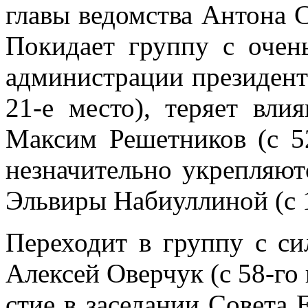
гла­вы ве­дом­ства Ан­то­на С
По­ки­да­ет груп­пу с очен
ад­ми­ни­стра­ции пре­зи­де
21-е ме­сто), те­ря­ет вли­
Мак­сим Ре­шет­ни­ков (с 
незна­чи­тель­но укреп­ля­ют
Эль­ви­ры На­би­ул­ли­ной (с
Пе­ре­хо­дит в груп­пу с с
Алек­сей Овер­чук (с 58-го 
стие в за­се­да­нии Со­ве­та