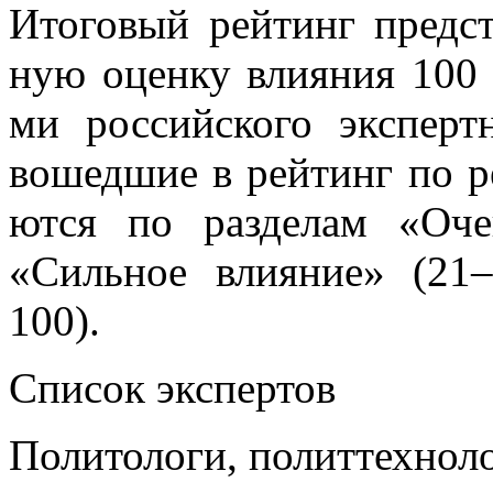
Ито­го­вый рей­тинг пред­ста
ную оцен­ку вли­я­ния 100 р
ми рос­сий­ско­го экс­перт­н
во­шед­шие в рей­тинг по ре­
ют­ся по раз­де­лам «Оче
«Силь­ное вли­я­ние» (21–
100).
Спи­сок экс­пер­тов
По­ли­то­ло­ги, по­лит­тех­но­л