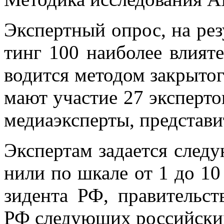
Экс­перт­ный опрос, на ре­зул
тинг 100 наи­бо­лее вли­я­т
во­дит­ся ме­то­дом за­кры­то­
ма­ют уча­стие 27 экс­пер­тов:
ме­ди­а­экс­пер­ты, пред­ста­ви
Экс­пер­там за­да­ет­ся сле
ни­ли по шка­ле от 1 до 10 
зи­ден­та РФ, пра­ви­тель­с
РФ сле­ду­ю­щих рос­сий­ски