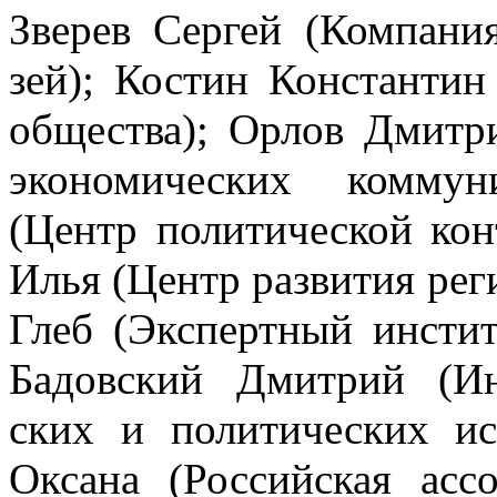
Зве­рев Сер­гей (Ком­па­ни
зей); Ко­стин Кон­стан­тин
об­ще­ства); Ор­лов Дмит­р
эко­но­ми­че­ских ком­му­
(Центр по­ли­ти­че­ской кон
Илья (Центр раз­ви­тия ре­ги­
Глеб (Экс­перт­ный ин­сти­ту
Ба­дов­ский Дмит­рий (Ин­с
ских и по­ли­ти­че­ских ис­
Ок­са­на (Рос­сий­ская ас­со­