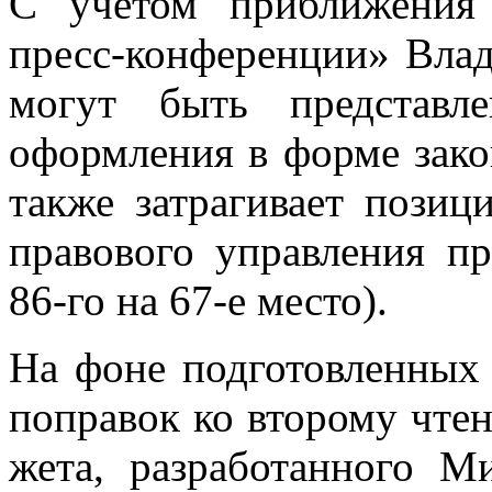
С уче­том при­бли­же­ни
пресс-кон­фе­рен­ции» Вла­д
мо­гут быть пред­став­ле­
оформ­ле­ния в фор­ме за­ко­
та­к­же за­тра­ги­ва­ет по­зи­
пра­во­во­го управ­ле­ния пр
86-го на 67-е ме­сто).
На фоне под­го­тов­лен­ных 
по­пра­вок ко вто­ро­му чте­
же­та, раз­ра­бо­тан­но­го М