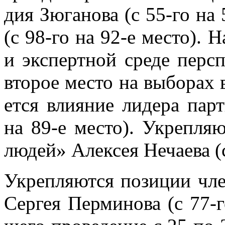
дия Зю­га­но­ва (с 55-го на 
(с 98-го на 92-е ме­сто). Н
и экс­перт­ной сре­де пер­
вто­рое ме­сто на вы­бо­рах 
ет­ся вли­я­ние ли­де­ра пар
на 89-е ме­сто). Укреп­ля­ю
лю­дей» Алек­сея Неча­е­ва (
Укреп­ля­ют­ся по­зи­ции чле
Сер­гея Пер­ми­но­ва (с 77-г