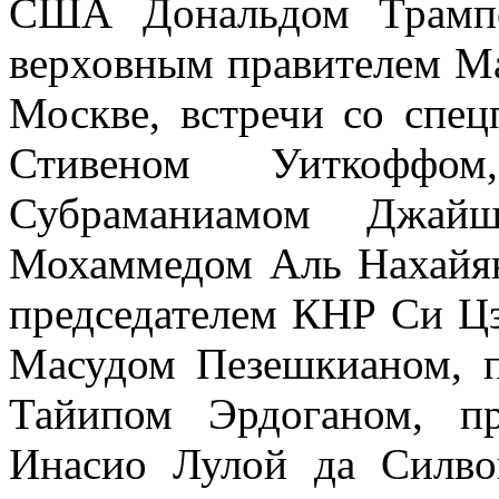
США Дональдом Трампо
верховным правителем М
Москве, встречи со спе
Стивеном Уиткофф
Субраманиамом Джайш
Мохаммедом Аль Нахайян
председателем КНР Си Ц
Масудом Пезешкианом, 
Тайипом Эрдоганом, п
Инасио Лулой да Силво