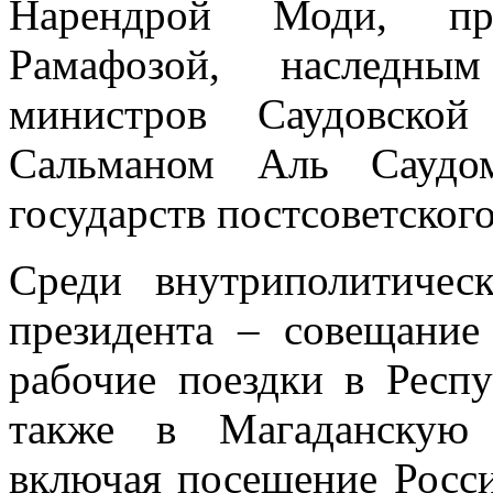
Нарендрой Моди, п
Рамафозой, наследны
министров Саудовско
Сальманом Аль Саудо
государств постсоветского
Среди внутриполитичес
президента – совещание
рабочие поездки в Респу
также в Магаданскую 
включая посещение Росси